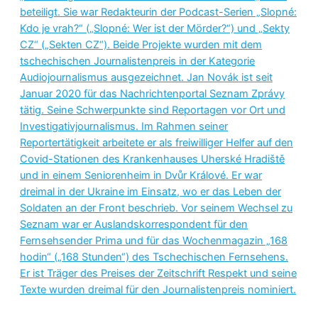
beteiligt. Sie war Redakteurin der Podcast-Serien „Slopné:
Kdo je vrah?“ („Slopné: Wer ist der Mörder?“) und „Sekty
CZ“ („Sekten CZ“). Beide Projekte wurden mit dem
tschechischen Journalistenpreis in der Kategorie
Audiojournalismus ausgezeichnet. Jan Novák ist seit
Januar 2020 für das Nachrichtenportal Seznam Zprávy
tätig. Seine Schwerpunkte sind Reportagen vor Ort und
Investigativjournalismus. Im Rahmen seiner
Reportertätigkeit arbeitete er als freiwilliger Helfer auf den
Covid-Stationen des Krankenhauses Uherské Hradiště
und in einem Seniorenheim in Dvůr Králové. Er war
dreimal in der Ukraine im Einsatz, wo er das Leben der
Soldaten an der Front beschrieb. Vor seinem Wechsel zu
Seznam war er Auslandskorrespondent für den
Fernsehsender Prima und für das Wochenmagazin „168
hodin“ („168 Stunden“) des Tschechischen Fernsehens.
Er ist Träger des Preises der Zeitschrift Respekt und seine
Texte wurden dreimal für den Journalistenpreis nominiert.