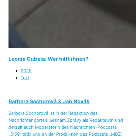
Leonie Gubela: Wer hilft ihnen?
2025
Text
Barbora Sochorová & Jan Novák
Barbora Sochorová ist in der Redaktion des
Nachrichtenportals Seznam Zprávy als Redakteurin und
derzeit auch Moderatorin des Nachrichten-Podcasts
„5:59“ tätig und an der Produktion des Podcasts „MDŽ“