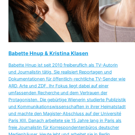
Babette Hnup & Kristina Klasen
Babette Hnup ist seit 2010 freiberuflich als TV-Autorin
und Journalistin tätig. Sie realisiert Reportagen und
Dokumentationen für öffentlich-rechtliche TV-Sender wie
ARD, Arte und ZDF. Ihr Fokus liegt dabei auf einer
umfassenden Recherche und dem Vertrauen der
Protagonisten. Die gebürtige Wienerin studierte Publizistik
und Kommunikationswissenschaften in ihrer Heimatstadt
und machte den Magister-Abschluss auf der Université
Paris XIII. Danach arbeitete sie 15 Jahre lang in Paris als
freie Journalistin für Korrespondentenbüros deutscher
Medienhäuser. Heute lebt und arbeitet sie in Berlin.