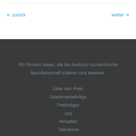
←
zurück
weiter
→
Wir fördern Ideen, die die deutsch-tschechische
Nachbarschaft stärken und beleben.
Über den Preis
Gewinnerbeiträge
Preisträger
Jury
Aktuelles
Teilnahme