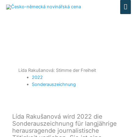
HA
Lída Rakušanová: Stimme der Freiheit
2022
Sonderauszeichnung
Lída Rakušanová wird 2022 die
Sonderauszeichnung für langjährige
herausragende journalistische