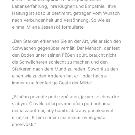
Lebenserfahrung, ihre Klugheit und Empathie. Ihre
Haltung ist absolut bestimmt, getragen vom Wunsch
nach Verbundenheit und Versöhnung. So wie es
einmal Milena Jesenská formulierte:
„Den Starken erkennen Sie an der Art, wie er sich den
Schwachen gegenüber verhält. Der Mensch, der fest
den Boden unter seinen Füßen spürt, braucht nicht
die Schwächeren schlecht zu machen und den
Stärkeren nach dem Mund zu reden. Sowohl zu den
einen wie zu den Anderen hat er – oder hat sie –
immer eine friedfertige Geste der Milde“.
„Silného poznáte podle způsobu, jakým se chová ke
slabým. Člověk, cítící pevnou půdu pod nohama,
nemá zapotřebí, aby hanil slabší aby pochleboval
silnějším. K těm i oněm má mirumilovné gesto
shovívosti.“