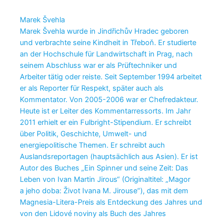
Marek Švehla
Marek Švehla wurde in Jindřichův Hradec geboren
und verbrachte seine Kindheit in Třeboň. Er studierte
an der Hochschule für Landwirtschaft in Prag, nach
seinem Abschluss war er als Prüftechniker und
Arbeiter tätig oder reiste. Seit September 1994 arbeitet
er als Reporter für Respekt, später auch als
Kommentator. Von 2005-2006 war er Chefredakteur.
Heute ist er Leiter des Kommentarressorts. Im Jahr
2011 erhielt er ein Fulbright-Stipendium. Er schreibt
über Politik, Geschichte, Umwelt- und
energiepolitische Themen. Er schreibt auch
Auslandsreportagen (hauptsächlich aus Asien). Er ist
Autor des Buches „Ein Spinner und seine Zeit: Das
Leben von Ivan Martin Jirous“ (Originaltitel: „Magor
a jeho doba: Život Ivana M. Jirouse“), das mit dem
Magnesia-Litera-Preis als Entdeckung des Jahres und
von den Lidové noviny als Buch des Jahres