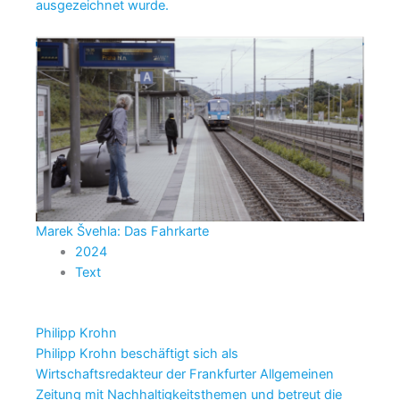
ausgezeichnet wurde.
Marek Švehla: Das Fahrkarte
2024
Text
Philipp Krohn
Philipp Krohn beschäftigt sich als
Wirtschaftsredakteur der Frankfurter Allgemeinen
Zeitung mit Nachhaltigkeitsthemen und betreut die