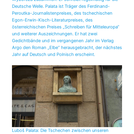
Deutsche Welle. Palata ist Träger des Ferdinand-
Peroutka-Journalistenpreises, des tschechischen
Egon-Erwin-Kisch-Literaturpreises, des
österreichischen Preises „Schreiben für Mitteleuropa“
und weiterer Auszeichnungen. Er hat zwei
Gedichtbände und im vergangenen Jahr im Verlag
Argo den Roman „Elbe“ herausgebracht, der nächstes
Jahr auf Deutsch und Polnisch erscheint.
Luboš Palata: Die Tschechen zwischen unseren