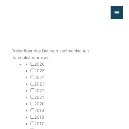
HAU
Preisträger des Deutsch-tschechischen
Journalistenpreises
2026
2025
2024
2023
2022
2021
2020
2019
2018
2017