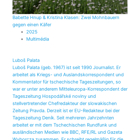
Babette Hnup & Kristina Klasen: Zwei Mohnbauern
gegen einen Käfer
2025
Multimédia
Luboš Palata
Luboš Palata (geb. 1967) ist seit 1990 Journalist. Er
arbeitet als Kriegs- und Auslandskorrespondent und
Kommentator für tschechische Tageszeitungen, so
war er unter anderem Mitteleuropa-Korrespondent der
Tageszeitung Hospodářské noviny und
stellvertretender Chefredakteur der slowakischen
Zeitung Pravda. Derzeit ist er EU-Redakteur bei der
Tageszeitung Deník. Seit mehreren Jahrzehnten
arbeitet er mit dem Tschechischen Rundfunk und
ausländischen Medien wie BBC, RFE/RL und Gazeta
Wyborcza zusammen. Er schreibt regelmäßig für die