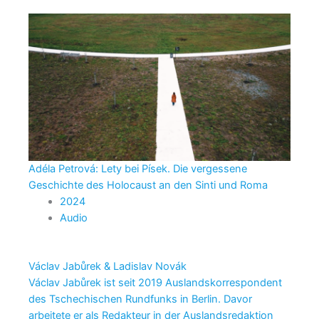
Adéla Petrová: Lety bei Písek. Die vergessene
Geschichte des Holocaust an den Sinti und Roma
2024
Audio
Václav Jabůrek & Ladislav Novák
Václav Jabůrek ist seit 2019 Auslandskorrespondent
des Tschechischen Rundfunks in Berlin. Davor
arbeitete er als Redakteur in der Auslandsredaktion