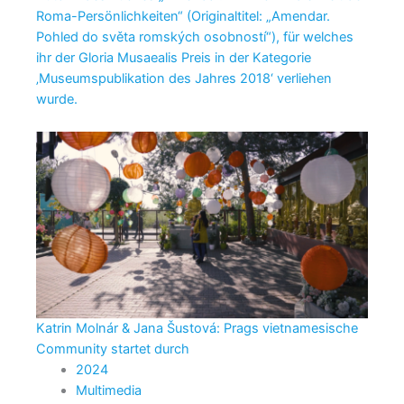
Roma-Persönlichkeiten“ (Originaltitel: „Amendar.
Pohled do světa romských osobností“), für welches
ihr der Gloria Musaealis Preis in der Kategorie
‚Museumspublikation des Jahres 2018‘ verliehen
wurde.
Katrin Molnár & Jana Šustová: Prags vietnamesische
Community startet durch
2024
Multimedia