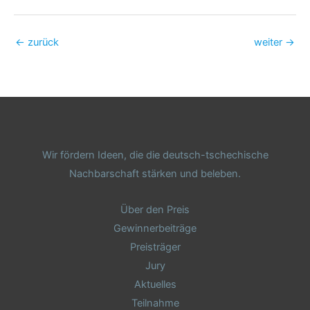
←
zurück
weiter
→
Wir fördern Ideen, die die deutsch-tschechische
Nachbarschaft stärken und beleben.
Über den Preis
Gewinnerbeiträge
Preisträger
Jury
Aktuelles
Teilnahme