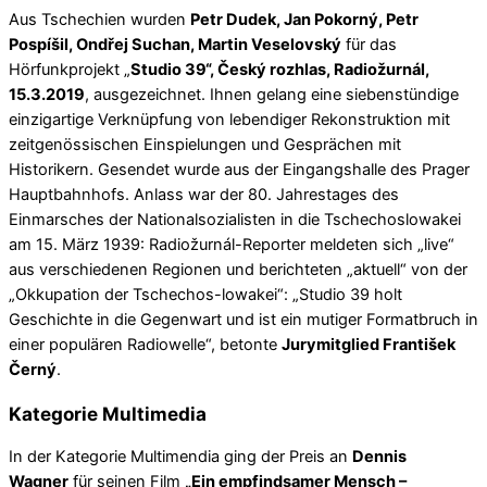
Aus Tschechien wurden
Petr Dudek, Jan Pokorný, Petr
Pospíšil, Ondřej Suchan, Martin Veselovský
für das
Hörfunkprojekt „
Studio 39“, Český rozhlas, Radiožurnál,
15.3.2019
, ausgezeichnet. Ihnen gelang eine siebenstündige
einzigartige Verknüpfung von lebendiger Rekonstruktion mit
zeitgenössischen Einspielungen und Gesprächen mit
Historikern. Gesendet wurde aus der Eingangshalle des Prager
Hauptbahnhofs. Anlass war der 80. Jahrestages des
Einmarsches der Nationalsozialisten in die Tschechoslowakei
am 15. März 1939: Radiožurnál-Reporter meldeten sich „live“
aus verschiedenen Regionen und berichteten „aktuell“ von der
„Okkupation der Tschechos-lowakei“: „Studio 39 holt
Geschichte in die Gegenwart und ist ein mutiger Formatbruch in
einer populären Radiowelle“, betonte
Jurymitglied František
Černý
.
Kategorie Multimedia
In der Kategorie Multimendia ging der Preis an
Dennis
Wagner
für seinen Film
„Ein empfindsamer Mensch –