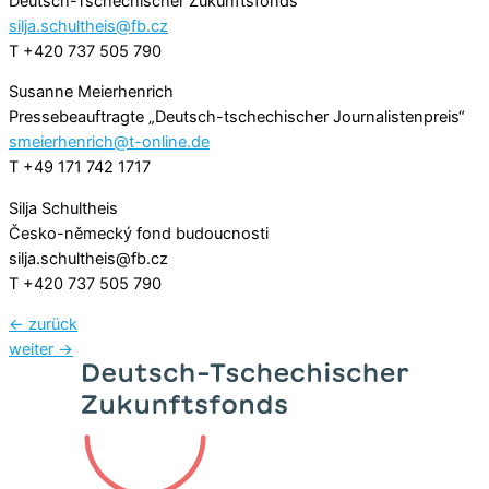
Deutsch-Tschechischer Zukunftsfonds
silja.schultheis@fb.cz
T +420 737 505 790
Susanne Meierhenrich
Pressebeauftragte „Deutsch-tschechischer Journalistenpreis“
smeierhenrich@t-online.de
T +49 171 742 1717
Silja Schultheis
Česko-německý fond budoucnosti
silja.schultheis@fb.cz
T +420 737 505 790
←
zurück
weiter
→