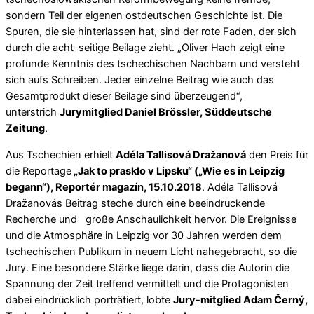
sondern Teil der eigenen ostdeutschen Geschichte ist. Die
Spuren, die sie hinterlassen hat, sind der rote Faden, der sich
durch die acht-seitige Beilage zieht. „Oliver Hach zeigt eine
profunde Kenntnis des tschechischen Nachbarn und versteht
sich aufs Schreiben. Jeder einzelne Beitrag wie auch das
Gesamtprodukt dieser Beilage sind überzeugend“,
unterstrich
Jurymitglied Daniel Brössler, Süddeutsche
Zeitung
.
Aus Tschechien erhielt
Adéla Tallisová Dražanová
den Preis für
die Reportage
„Jak to prasklo v Lipsku“ („Wie es in Leipzig
begann“), Reportér magazín, 15.10.2018
. Adéla Tallisová
Dražanovás Beitrag steche durch eine beeindruckende
Recherche und große Anschaulichkeit hervor. Die Ereignisse
und die Atmosphäre in Leipzig vor 30 Jahren werden dem
tschechischen Publikum in neuem Licht nahegebracht, so die
Jury. Eine besondere Stärke liege darin, dass die Autorin die
Spannung der Zeit treffend vermittelt und die Protagonisten
dabei eindrücklich porträtiert, lobte
Jury-mitglied Adam Černý,