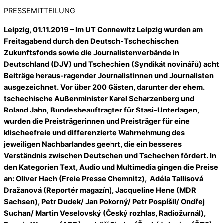
PRESSEMITTEILUNG
Leipzig, 01.11.2019 –
Im UT Connewitz Leipzig wurden am
Freitagabend durch den Deutsch-Tschechischen
Zukunftsfonds sowie die Journalistenverbände in
Deutschland (DJV) und Tschechien (Syndikát novinářů) acht
Beiträge heraus-ragender Journalistinnen und Journalisten
ausgezeichnet. Vor über 200 Gästen, darunter der ehem.
tschechische Außenminister Karel Scharzenberg und
Roland Jahn, Bundesbeauftragter für Stasi-Unterlagen,
wurden die Preisträgerinnen und Preisträger für eine
klischeefreie und differenzierte Wahrnehmung des
jeweiligen Nachbarlandes geehrt, die ein besseres
Verständnis zwischen Deutschen und Tschechen fördert. In
den Kategorien Text, Audio und Multimedia gingen die Preise
an: Oliver Hach (Freie Presse Chemnitz), Adéla Tallisová
Dražanová (Reportér magazín), Jacqueline Hene (MDR
Sachsen), Petr Dudek/ Jan Pokorný/ Petr Pospíšil/ Ondřej
Suchan/ Martin Veselovský (Český rozhlas, Radiožurnál),