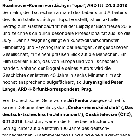
Roadmovie-Roman von Jáchym Topol“, ARD ttt, 24.3.2019
.
Sein Film, der Tschechien anhand des Lebens und Arbeitens
des Schriftstellers Jáchym Topol vorstellt, ist ein aktueller
Beitrag zum Gastlandauftritt bei der Leipziger Buchmesse 2019
und zeichne sich durch besondere Professionalität aus, so die
Jury: „Dennis Wagner gelingt ein kunstvoll verschränkter
Filmbeitrag und Psychogramm der heutigen, der gespaltenen
Gesellschaft, mit einem präzisen Blick auf die Menschen. Ein
Film über ein Buch, das von Europa und von Tschechien
handelt. Anhand der Biografie seines Autors wird die
Geschichte der letzten 40 Jahre in sechs Minuten filmisch
höchst ansprechend aufgefächert“, so
Jurymitglied Peter
Lange, ARD-Hörfunkkorrespondent, Prag
.
Von tschechischer Seite wurde
Jiří Fiedor
ausgezeichnet für
seinen Dokumentar-filmzyklus
„Česko-německé století“ („Das
deutsch-tschechische Jahrhundert“), Česká televize (ČT2),
6.11.2018
. Laut Jury werfen die Filme beeindruckende
Schlaglichter auf die letzten 100 Jahre des deutsch-
tschechischen Zusammenlebens und sind eine ausgewogene