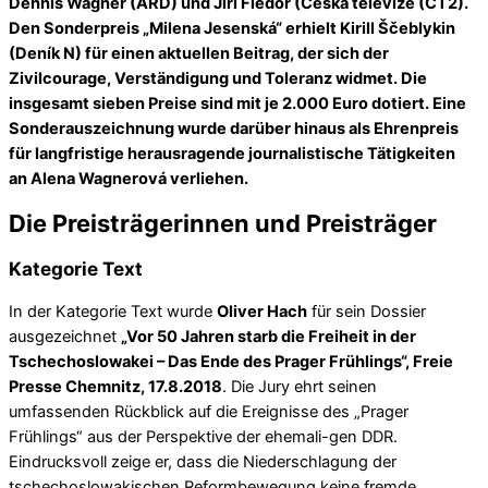
Dennis Wagner (ARD) und Jiří Fiedor (Česká televize (ČT2).
Den Sonderpreis „Milena Jesenská“ erhielt Kirill Ščeblykin
(Deník N) für einen aktuellen Beitrag, der sich der
Zivilcourage, Verständigung und Toleranz widmet. Die
insgesamt sieben Preise sind mit je 2.000 Euro dotiert. Eine
Sonderauszeichnung wurde darüber hinaus als Ehrenpreis
für langfristige herausragende journalistische Tätigkeiten
an Alena Wagnerová verliehen.
Die Preisträgerinnen und Preisträger
Kategorie Text
In der Kategorie Text wurde
Oliver Hach
für sein Dossier
ausgezeichnet
„Vor 50 Jahren starb die Freiheit in der
Tschechoslowakei – Das Ende des Prager Frühlings“, Freie
Presse Chemnitz, 17.8.2018
. Die Jury ehrt seinen
umfassenden Rückblick auf die Ereignisse des „Prager
Frühlings“ aus der Perspektive der ehemali-gen DDR.
Eindrucksvoll zeige er, dass die Niederschlagung der
tschechoslowakischen Reformbewegung keine fremde,