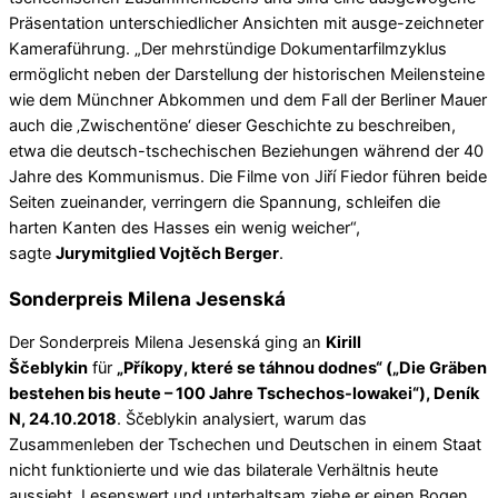
Präsentation unterschiedlicher Ansichten mit ausge-zeichneter
Kameraführung. „Der mehrstündige Dokumentarfilmzyklus
ermöglicht neben der Darstellung der historischen Meilensteine
wie dem Münchner Abkommen und dem Fall der Berliner Mauer
auch die ‚Zwischentöne‘ dieser Geschichte zu beschreiben,
etwa die deutsch-tschechischen Beziehungen während der 40
Jahre des Kommunismus. Die Filme von Jiří Fiedor führen beide
Seiten zueinander, verringern die Spannung, schleifen die
harten Kanten des Hasses ein wenig weicher“,
sagte
Jurymitglied Vojtěch Berger
.
Sonderpreis Milena Jesenská
Der Sonderpreis Milena Jesenská ging an
Kirill
Ščeblykin
für
„Příkopy, které se táhnou dodnes“ („Die Gräben
bestehen bis heute – 100 Jahre Tschechos-lowakei“), Deník
N, 24.10.2018
. Ščeblykin analysiert, warum das
Zusammenleben der Tschechen und Deutschen in einem Staat
nicht funktionierte und wie das bilaterale Verhältnis heute
aussieht. Lesenswert und unterhaltsam ziehe er einen Bogen