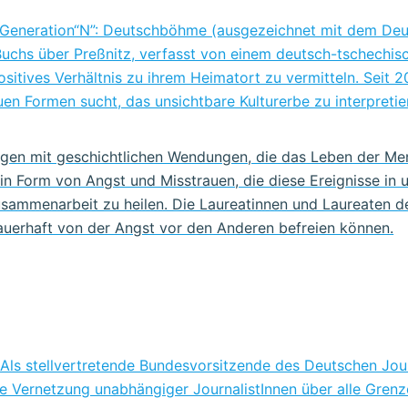
 Generation“N”: Deutschböhme (ausgezeichnet mit dem Deut
 Buchs über Preßnitz, verfasst von einem deutsch-tschechi
tives Verhältnis zu ihrem Heimatort zu vermitteln. Seit 20
en Formen sucht, das unsichtbare Kulturerbe zu interpretie
gen mit geschichtlichen Wendungen, die das Leben der Men
in Form von Angst und Misstrauen, die diese Ereignisse in u
usammenarbeit zu heilen. Die Laureatinnen und Laureaten d
 dauerhaft von der Angst vor den Anderen befreien können.
. Als stellvertretende Bundesvorsitzende des Deutschen Jou
ie Vernetzung unabhängiger JournalistInnen über alle Gren