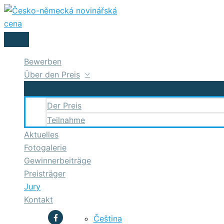
Zum
Inhalt
springen
HAUPTMENÜ
Bewerben
Über den Preis
Der Preis
Teilnahme
Aktuelles
Fotogalerie
Gewinnerbeiträge
Preisträger
Jury
Kontakt
Čeština