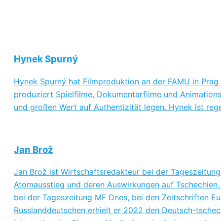
Hynek Spurný
Hynek Spurný hat Filmproduktion an der FAMU in Prag s
produziert Spielfilme, Dokumentarfilme und Animations
und großen Wert auf Authentizität legen. Hynek ist rege
Jan Brož
Jan Brož ist Wirtschaftsredakteur bei der Tageszeitun
Atomausstieg und deren Auswirkungen auf Tschechien. 
bei der Tageszeitung MF Dnes, bei den Zeitschriften Eu
Russlanddeutschen erhielt er 2022 den Deutsch-tschech